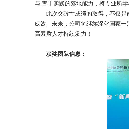
与
善于实践的落地能力，将专业所学
此次突破性成绩的取得，不仅是
成效。未来，公司将继续深化国家一
高素质人才持续发力！
获奖团队信息：