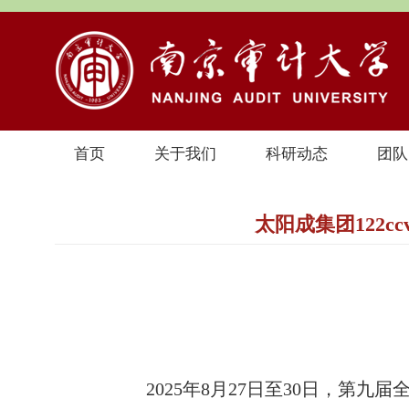
首页
关于我们
科研动态
团队
太阳成集团122
2025
年
8
月
27
日至
30
日，第九届