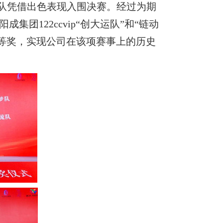
队凭借出色表现入围决赛。经过为期
团122ccvip“创大运队”和“链动
等奖，实现公司在该项赛事上的历史