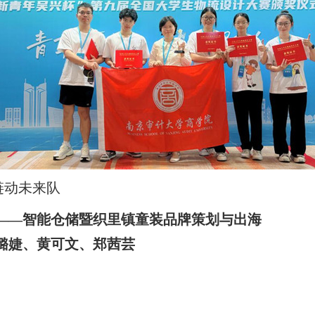
p链动未来队
——智能仓储暨织里镇童装品牌策划与出海
璐婕、黄可文、郑茜芸