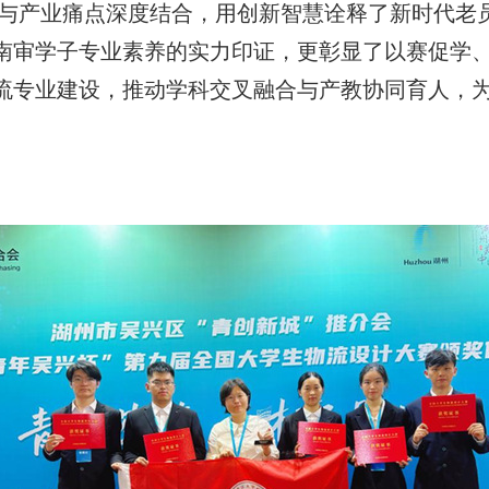
与产业痛点深度结合，用创新智慧诠释了新时代老
南审学子专业素养的实力印证，更彰显了以赛促学
流专业建设，推动学科交叉融合与产教协同育人，