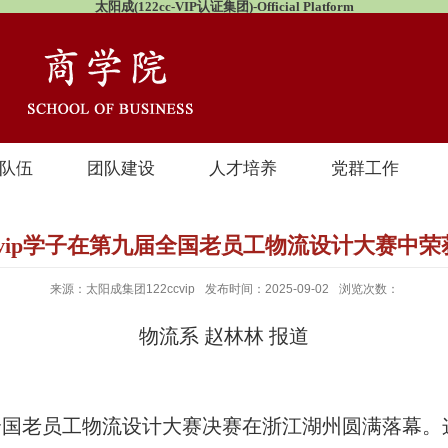
太阳成(122cc-VIP认证集团)-Official Platform
队伍
团队建设
人才培养
党群工作
ccvip学子在第九届全国老员工物流设计大赛中
来源：太阳成集团122ccvip
发布时间：2025-09-02
浏览次数：
物流系
赵林林
报道
全国老员工物流设计大赛决赛在浙江湖州圆满落幕。