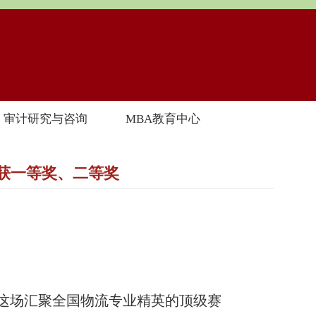
审计研究与咨询
MBA教育中心
荣获一等奖、二等奖
这场汇聚全国物流专业精英的顶级赛