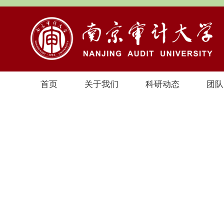
首页
关于我们
科研动态
团队