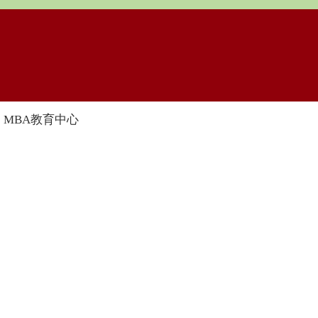
MBA教育中心