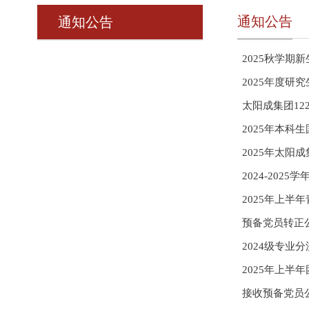
通知公告
通知公告
2025秋学期
2025年度研
太阳成集团122
2025年本科
2025年太阳成
2024-202
2025年上半
预备党员转正
2024级专业
2025年上半
接收预备党员