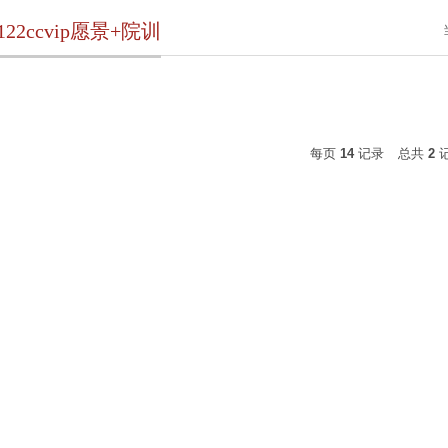
2ccvip愿景+院训
每页
14
记录
总共
2